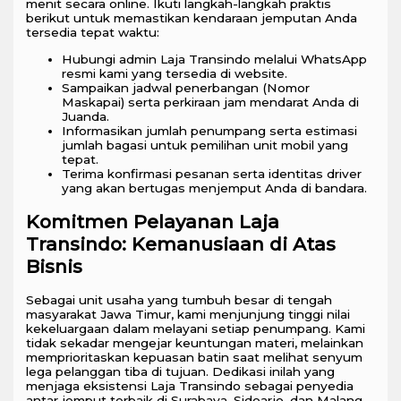
menit secara online. Ikuti langkah-langkah praktis
berikut untuk memastikan kendaraan jemputan Anda
tersedia tepat waktu:
Hubungi admin Laja Transindo melalui WhatsApp
resmi kami yang tersedia di website.
Sampaikan jadwal penerbangan (Nomor
Maskapai) serta perkiraan jam mendarat Anda di
Juanda.
Informasikan jumlah penumpang serta estimasi
jumlah bagasi untuk pemilihan unit mobil yang
tepat.
Terima konfirmasi pesanan serta identitas driver
yang akan bertugas menjemput Anda di bandara.
Komitmen Pelayanan Laja
Transindo: Kemanusiaan di Atas
Bisnis
Sebagai unit usaha yang tumbuh besar di tengah
masyarakat Jawa Timur, kami menjunjung tinggi nilai
kekeluargaan dalam melayani setiap penumpang. Kami
tidak sekadar mengejar keuntungan materi, melainkan
memprioritaskan kepuasan batin saat melihat senyum
lega pelanggan tiba di tujuan. Dedikasi inilah yang
menjaga eksistensi Laja Transindo sebagai penyedia
antar jemput terbaik di Surabaya, Sidoarjo, dan Malang.