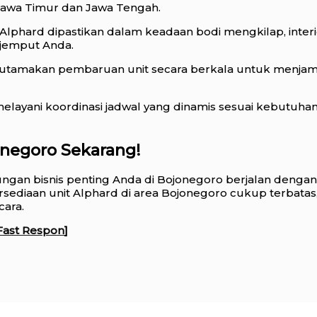
Jawa Timur dan Jawa Tengah.
 Alphard dipastikan dalam keadaan bodi mengkilap, interi
njemput Anda.
tamakan pembaruan unit secara berkala untuk menjamin
elayani koordinasi jadwal yang dinamis sesuai kebutuh
onegoro Sekarang!
ungan bisnis penting Anda di Bojonegoro berjalan denga
ediaan unit Alphard di area Bojonegoro cukup terbata
cara.
Fast Respon
]