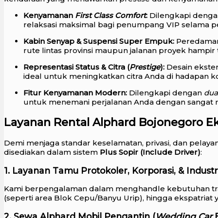
Kenyamanan
First Class Comfort
:
Dilengkapi deng
relaksasi maksimal bagi penumpang VIP selama pe
Kabin Senyap & Suspensi Super Empuk:
Peredaman 
rute lintas provinsi maupun jalanan proyek hampir t
Representasi Status & Citra (
Prestige
):
Desain ekste
ideal untuk meningkatkan citra Anda di hadapan 
Fitur Kenyamanan Modern:
Dilengkapi dengan
dua
untuk menemani perjalanan Anda dengan sangat
Layanan Rental Alphard Bojonegoro Ek
Demi menjaga standar keselamatan, privasi, dan pelaya
disediakan dalam sistem
Plus Sopir (Include Driver)
:
1. Layanan Tamu Protokoler, Korporasi, & Industr
Kami berpengalaman dalam menghandle kebutuhan transp
(seperti area Blok Cepu/Banyu Urip), hingga ekspatriat
2. Sewa Alphard Mobil Pengantin (
Wedding Car
B