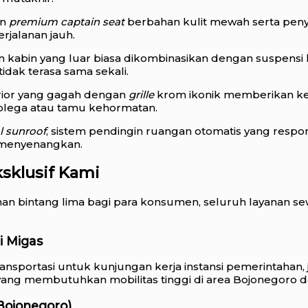
an
premium captain seat
berbahan kulit mewah serta peny
rjalanan jauh.
kabin yang luar biasa dikombinasikan dengan suspensi 
idak terasa sama sekali.
rior yang gagah dengan
grille
krom ikonik memberikan ke
kolega atau tamu kehormatan.
l sunroof
, sistem pendingin ruangan otomatis yang respon
 menyenangkan.
sklusif Kami
nan bintang lima bagi para konsumen, seluruh layanan s
i Migas
ortasi untuk kunjungan kerja instansi pemerintahan, j
 yang membutuhkan mobilitas tinggi di area Bojonegoro d
ojonegoro)