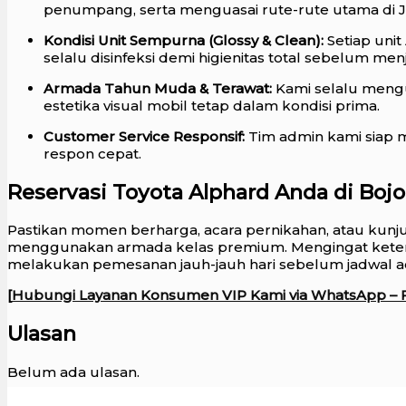
penumpang, serta menguasai rute-rute utama di 
Kondisi Unit Sempurna (Glossy & Clean):
Setiap unit
selalu disinfeksi demi higienitas total sebelum me
Armada Tahun Muda & Terawat:
Kami selalu mengu
estetika visual mobil tetap dalam kondisi prima.
Customer Service Responsif:
Tim admin kami siap m
respon cepat.
Reservasi Toyota Alphard Anda di Boj
Pastikan momen berharga, acara pernikahan, atau kunj
menggunakan armada kelas premium. Mengingat keters
melakukan pemesanan jauh-jauh hari sebelum jadwal a
[
Hubungi Layanan Konsumen VIP Kami via WhatsApp – 
Ulasan
Belum ada ulasan.