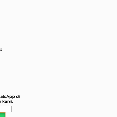
rd
hatsApp di
 kami.