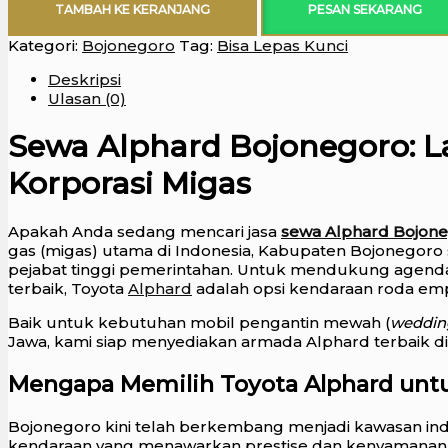
TAMBAH KE KERANJANG
PESAN SEKARANG
Kategori:
Bojonegoro
Tag:
Bisa Lepas Kunci
Deskripsi
Ulasan (0)
Sewa Alphard Bojonegoro: L
Korporasi Migas
Apakah Anda sedang mencari jasa
sewa Alphard Bojon
gas (migas) utama di Indonesia, Kabupaten Bojonegoro se
pejabat tinggi pemerintahan. Untuk mendukung agend
terbaik, Toyota
Alphard
adalah opsi kendaraan roda empa
Baik untuk kebutuhan mobil pengantin mewah (
weddin
Jawa, kami siap menyediakan armada Alphard terbaik d
Mengapa Memilih Toyota Alphard untu
Bojonegoro kini telah berkembang menjadi kawasan indu
kendaraan yang menawarkan prestise dan kenyamanan 