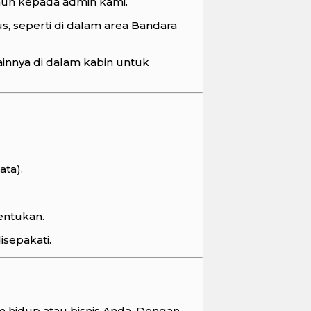
hun kepada admin kami.
, seperti di dalam area Bandara
ainnya di dalam kabin untuk
ta).
entukan.
isepakati.
hidup atau bisnis Anda. Dengan