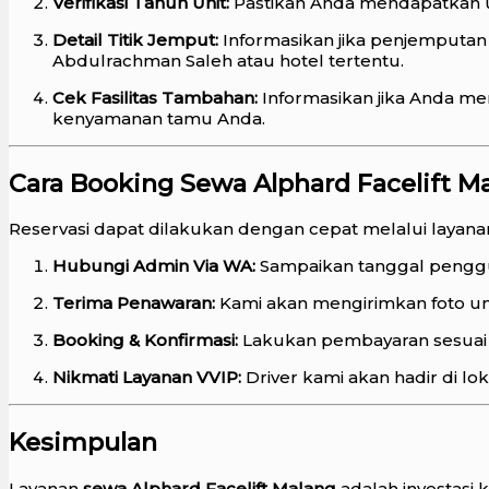
Verifikasi Tahun Unit:
Pastikan Anda mendapatkan un
Detail Titik Jemput:
Informasikan jika penjemputan
Abdulrachman Saleh atau hotel tertentu.
Cek Fasilitas Tambahan:
Informasikan jika Anda me
kenyamanan tamu Anda.
Cara Booking Sewa Alphard Facelift M
Reservasi dapat dilakukan dengan cepat melalui layan
Hubungi Admin Via WA:
Sampaikan tanggal penggun
Terima Penawaran:
Kami akan mengirimkan foto unit
Booking & Konfirmasi:
Lakukan pembayaran sesuai p
Nikmati Layanan VVIP:
Driver kami akan hadir di l
Kesimpulan
Layanan
sewa Alphard Facelift Malang
adalah investasi