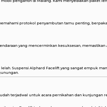
ntuk mobil pengantin di Malang. Kami menyediakan paket 
 memahami protokol penyambutan tamu penting, berpak
ndaraan yang mencerminkan kesuksesan, memastikan An
sa lelah. Suspensi Alphard Facelift yang sangat empuk
gunungan.
i sudah terjadwal untuk acara pernikahan dan kunjungan 