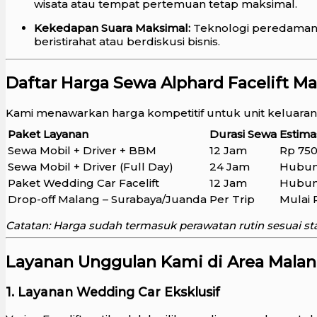
wisata atau tempat pertemuan tetap maksimal.
Kekedapan Suara Maksimal:
Teknologi peredaman 
beristirahat atau berdiskusi bisnis.
Daftar Harga Sewa Alphard Facelift M
Kami menawarkan harga kompetitif untuk unit keluara
Paket Layanan
Durasi Sewa
Estima
Sewa Mobil + Driver + BBM
12 Jam
Rp 750
Sewa Mobil + Driver (Full Day)
24 Jam
Hubun
Paket Wedding Car Facelift
12 Jam
Hubun
Drop-off Malang – Surabaya/Juanda
Per Trip
Mulai 
Catatan: Harga sudah termasuk perawatan rutin sesuai st
Layanan Unggulan Kami di Area Malan
1. Layanan Wedding Car Eksklusif