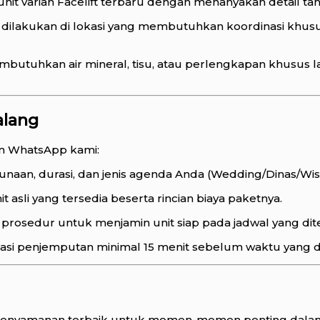
it varian Facelift terbaru dengan menanyakan detail ta
 dilakukan di lokasi yang membutuhkan koordinasi khusus
mbutuhkan air mineral, tisu, atau perlengkapan khusus l
alang
an WhatsApp kami:
aan, durasi, dan jenis agenda Anda (Wedding/Dinas/Wisa
 asli yang tersedia beserta rincian biaya paketnya.
rosedur untuk menjamin unit siap pada jadwal yang dit
okasi penjemputan minimal 15 menit sebelum waktu yang d
 kenyamanan terbaik untuk momen-momen penting dalam 