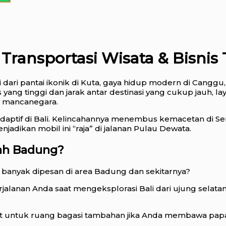
ransportasi Wisata & Bisnis T
dari pantai ikonik di Kuta, gaya hidup modern di Canggu,
yang tinggi dan jarak antar destinasi yang cukup jauh, l
n mancanegara.
adaptif di Bali. Kelincahannya menembus kemacetan di 
ikan mobil ini “raja” di jalanan Pulau Dewata.
ah Badung?
 banyak dipesan di area Badung dan sekitarnya?
alanan Anda saat mengeksplorasi Bali dari ujung selatan
lipat untuk ruang bagasi tambahan jika Anda membawa pap