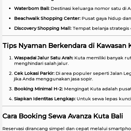
Waterbom Bali:
Destinasi keluarga nomor satu di 
Beachwalk Shopping Center:
Pusat gaya hidup dan 
Discovery Shopping Mall:
Tempat belanja strategis 
Tips Nyaman Berkendara di Kawasan 
Waspadai Jalur Satu Arah:
Kuta memiliki banyak rut
menghindari salah jalur.
Cek Lokasi Parkir:
Di area populer seperti Jalan Leg
jika Anda menggunakan jasa sopir.
Booking Minimal H-2:
Mengingat Kuta adalah pusat 
Siapkan Identitas Lengkap:
Untuk sewa lepas kunci,
Cara Booking Sewa Avanza Kuta Bali
Reservasi dirancang simpel dan cepat melalui smartph