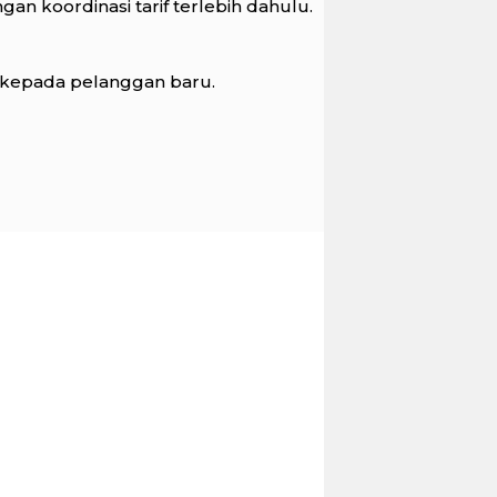
n koordinasi tarif terlebih dahulu.
n kepada pelanggan baru.