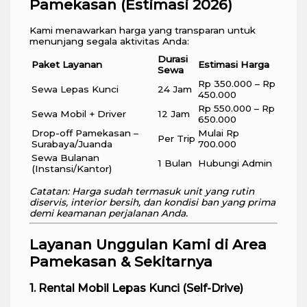
Pamekasan (Estimasi 2026)
Kami menawarkan harga yang transparan untuk
menunjang segala aktivitas Anda:
Durasi
Paket Layanan
Estimasi Harga
Sewa
Rp 350.000 – Rp
Sewa Lepas Kunci
24 Jam
450.000
Rp 550.000 – Rp
Sewa Mobil + Driver
12 Jam
650.000
Drop-off Pamekasan –
Mulai Rp
Per Trip
Surabaya/Juanda
700.000
Sewa Bulanan
1 Bulan
Hubungi Admin
(Instansi/Kantor)
Catatan: Harga sudah termasuk unit yang rutin
diservis, interior bersih, dan kondisi ban yang prima
demi keamanan perjalanan Anda.
Layanan Unggulan Kami di Area
Pamekasan & Sekitarnya
1. Rental Mobil Lepas Kunci (Self-Drive)