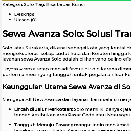
Kategori:
Solo
Tag:
Bisa Lepas Kunci
Deskripsi
Ulasan (0)
Sewa Avanza Solo: Solusi Tr
Solo, atau Surakarta, dikenal sebagai kota yang kent
mengeksplorasi setiap sudut kota dari Keraton hingga 
layanan
sewa Avanza Solo
adalah pilihan yang paling efi
Toyota Avanza tetap menjadi favorit di Solo karena dime
performa mesin yang tangguh untuk perjalanan luar ko
Keunggulan Utama Sewa Avanza di So
Mengapa All New Avanza dari layanan kami selalu menja
Lincah di Jalur Perkotaan:
Solo memiliki banyak jal
tengah kesibukan area Pasar Gede atau Ngarsopu
Tangguh Menuju Tawangmangu:
Ingin menikmati 
tanjakan curam di jalur Karanganyar menuju leren