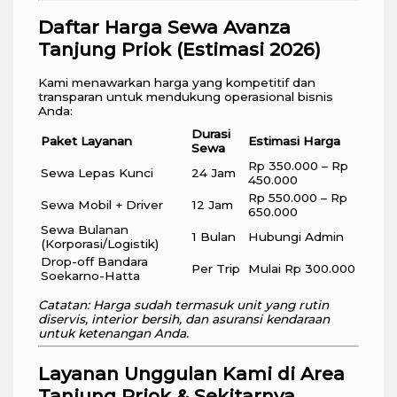
Daftar Harga Sewa Avanza
Tanjung Priok (Estimasi 2026)
Kami menawarkan harga yang kompetitif dan
transparan untuk mendukung operasional bisnis
Anda:
Durasi
Paket Layanan
Estimasi Harga
Sewa
Rp 350.000 – Rp
Sewa Lepas Kunci
24 Jam
450.000
Rp 550.000 – Rp
Sewa Mobil + Driver
12 Jam
650.000
Sewa Bulanan
1 Bulan
Hubungi Admin
(Korporasi/Logistik)
Drop-off Bandara
Per Trip
Mulai Rp 300.000
Soekarno-Hatta
Catatan: Harga sudah termasuk unit yang rutin
diservis, interior bersih, dan asuransi kendaraan
untuk ketenangan Anda.
Layanan Unggulan Kami di Area
Tanjung Priok & Sekitarnya