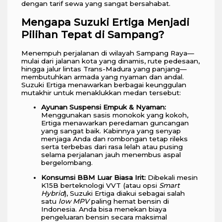
dengan tarif sewa yang sangat bersahabat.
Mengapa Suzuki Ertiga Menjadi
Pilihan Tepat di Sampang?
Menempuh perjalanan di wilayah Sampang Raya—
mulai dari jalanan kota yang dinamis, rute pedesaan,
hingga jalur lintas Trans-Madura yang panjang—
membutuhkan armada yang nyaman dan andal.
Suzuki Ertiga menawarkan berbagai keunggulan
mutakhir untuk menaklukkan medan tersebut:
Ayunan Suspensi Empuk & Nyaman:
Menggunakan sasis monokok yang kokoh,
Ertiga menawarkan peredaman guncangan
yang sangat baik. Kabinnya yang senyap
menjaga Anda dan rombongan tetap rileks
serta terbebas dari rasa lelah atau pusing
selama perjalanan jauh menembus aspal
bergelombang.
Konsumsi BBM Luar Biasa Irit:
Dibekali mesin
K15B berteknologi VVT (atau opsi
Smart
Hybrid
), Suzuki Ertiga diakui sebagai salah
satu
low MPV
paling hemat bensin di
Indonesia. Anda bisa menekan biaya
pengeluaran bensin secara maksimal