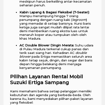
meskipun harus berkeliling antar-kecamatan
seharian penuh.
Kabin Lapang & Bagasi Fleksibel (7-Seater):
Mampu menampung hingga 7 orang
penumpang dengan ruang kaki (
legroom
)
yang memadai di setiap barisnya. Kursi baris
ketiga juga sangat mudah dilipat rata lantai
demi memberikan ruang ekstra luas untuk
menaruh koper atau tumpukan oleh-oleh
khas Madura.
AC Double Blower Dingin Merata:
Suhu udara
di Pulau Madura terkenal cukup panas dan
terik saat siang hari. Kehadiran AC
double
blower
pada Ertiga memastikan seluruh area
kabin tetap sejuk, dingin, dan segar dari baris
depan hingga belakang demi menjaga
kenyamanan penumpang.
Pilihan Layanan Rental Mobil
Suzuki Ertiga Sampang
Kami memahami bahwa setiap pelanggan memiliki
kebutuhan dan agenda yang berbeda-beda. Oleh
karena itu, kami menyediakan pilihan paket layanan
yang fleksibel: