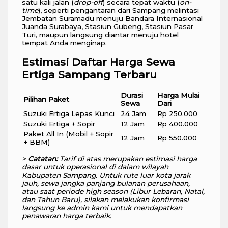
satu kali jalan (
drop-off
) secara tepat waktu (
on-
time
), seperti pengantaran dari Sampang melintasi
Jembatan Suramadu menuju Bandara Internasional
Juanda Surabaya, Stasiun Gubeng, Stasiun Pasar
Turi, maupun langsung diantar menuju hotel
tempat Anda menginap.
Estimasi Daftar Harga Sewa
Ertiga Sampang Terbaru
Durasi
Harga Mulai
Pilihan Paket
Sewa
Dari
Suzuki Ertiga Lepas Kunci
24 Jam
Rp 250.000
Suzuki Ertiga + Sopir
12 Jam
Rp 400.000
Paket All In (Mobil + Sopir
12 Jam
Rp 550.000
+ BBM)
>
Catatan:
Tarif di atas merupakan estimasi harga
dasar untuk operasional di dalam wilayah
Kabupaten Sampang. Untuk rute luar kota jarak
jauh, sewa jangka panjang bulanan perusahaan,
atau saat periode high season (Libur Lebaran, Natal,
dan Tahun Baru), silakan melakukan konfirmasi
langsung ke admin kami untuk mendapatkan
penawaran harga terbaik.