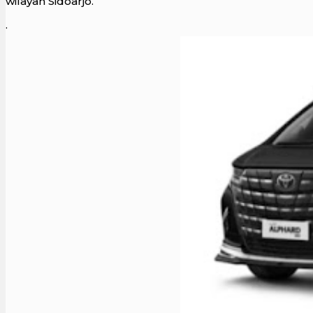
wilayah Sidoarjo.
.